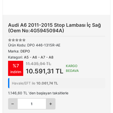
Audi A6 2011-2015 Stop Lambası İç Sağ
(Oem No:4G5945094A)
Ürün Kodu:
DPO 446-1315R-AE
Marka:
DEPO
Kategori:
A5 - A6 - A7 - A8
11.435,94 TL
%7
KARGO
10.591,31 TL
BEDAVA
indirim
Havale/EFT ile
10.061,74 TL
1.146,60 TL 'den başlayan taksitlerle