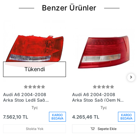
Benzer Ürünler
Tükendi
Audi A6 2004-2008
Audi A6 2004-2008
Arka Stop Ledli Sağ
Arka Stop Sağ (Oem No:
(Oem No: 4F5945096N)
4F5945096L)
Tyc
Tyc
KARGO
KARGO
7.562,10 TL
4.265,46 TL
BEDAVA
BEDAVA
Stokta Yok
Sepete Ekle