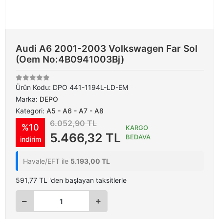
Audi A6 2001-2003 Volkswagen Far Sol
(Oem No:4B0941003Bj)
Ürün Kodu:
DPO 441-1194L-LD-EM
Marka:
DEPO
Kategori:
A5 - A6 - A7 - A8
6.052,90 TL
%10
KARGO
5.466,32 TL
BEDAVA
indirim
Havale/EFT ile
5.193,00 TL
591,77 TL 'den başlayan taksitlerle