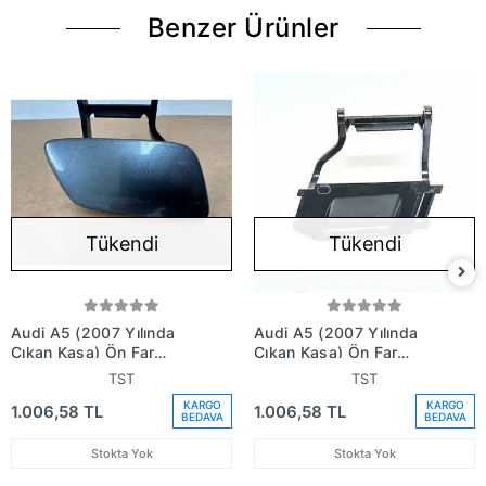
Benzer Ürünler
Tükendi
Tükendi
Audi A5 (2007 Yılında
Audi A5 (2007 Yılında
Çıkan Kasa) Ön Far
Çıkan Kasa) Ön Far
Yıkama Kapağı Sağ
Yıkama Kapağı Sol (Oem
TST
TST
(Oem No: 8T0955636)
No: 8T0955635)
KARGO
KARGO
1.006,58 TL
1.006,58 TL
BEDAVA
BEDAVA
Stokta Yok
Stokta Yok