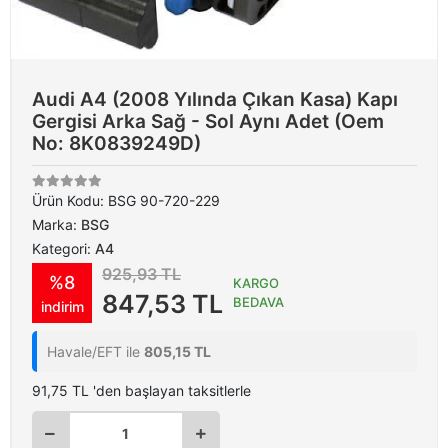
Audi A4 (2008 Yılında Çıkan Kasa) Kapı
Gergisi Arka Sağ - Sol Aynı Adet (Oem
No: 8K0839249D)
Ürün Kodu:
BSG 90-720-229
Marka:
BSG
Kategori:
A4
925,93 TL
%8
KARGO
847,53 TL
BEDAVA
indirim
Havale/EFT ile
805,15 TL
91,75 TL 'den başlayan taksitlerle