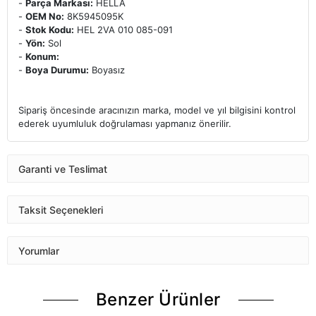
-
Parça Markası:
HELLA
-
OEM No:
8K5945095K
-
Stok Kodu:
HEL 2VA 010 085-091
-
Yön:
Sol
-
Konum:
-
Boya Durumu:
Boyasız
Sipariş öncesinde aracınızın marka, model ve yıl bilgisini kontrol
ederek uyumluluk doğrulaması yapmanız önerilir.
Garanti ve Teslimat
Taksit Seçenekleri
Yorumlar
Benzer Ürünler