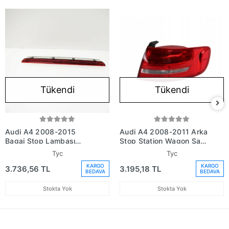
Tükendi
Tükendi
Audi A4 2008-2015
Audi A4 2008-2011 Arka
Bagaj Stop Lambası
Stop Station Wagon Sağ
Ledli (Oem No:
(Oem No: 8K9945096)
Tyc
Tyc
8K9945097)
KARGO
KARGO
3.736,56 TL
3.195,18 TL
BEDAVA
BEDAVA
Stokta Yok
Stokta Yok