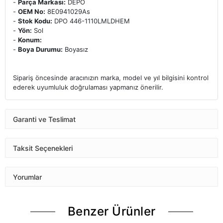
-
Parça Markası:
DEPO
-
OEM No:
8E0941029As
-
Stok Kodu:
DPO 446-1110LMLDHEM
-
Yön:
Sol
-
Konum:
-
Boya Durumu:
Boyasız
Sipariş öncesinde aracınızın marka, model ve yıl bilgisini kontrol
ederek uyumluluk doğrulaması yapmanız önerilir.
Garanti ve Teslimat
Taksit Seçenekleri
Yorumlar
Benzer Ürünler