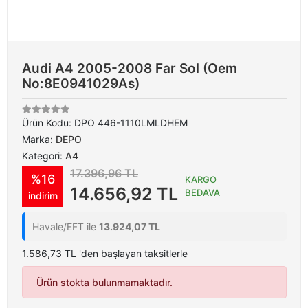
Audi A4 2005-2008 Far Sol (Oem
No:8E0941029As)
Ürün Kodu:
DPO 446-1110LMLDHEM
Marka:
DEPO
Kategori:
A4
17.396,96 TL
%16
KARGO
14.656,92 TL
BEDAVA
indirim
Havale/EFT ile
13.924,07 TL
1.586,73 TL 'den başlayan taksitlerle
Ürün stokta bulunmamaktadır.