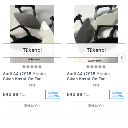
Tükendi
Tükendi
Audi A4 (2015 Yılında
Audi A4 (2015 Yılında
Çıkan Kasa) Ön Far
Çıkan Kasa) Ön Far
Yıkama Kapağı Sağ
Yıkama Kapağı Sol (Oem
TST
TST
(Oem No: 8W0955276)
No: 8W0955275)
KARGO
KARGO
643,96 TL
643,96 TL
BEDAVA
BEDAVA
Stokta Yok
Stokta Yok