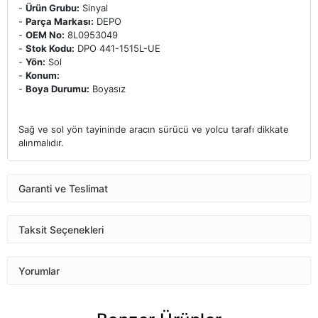
-
Ürün Grubu:
Sinyal
-
Parça Markası:
DEPO
-
OEM No:
8L0953049
-
Stok Kodu:
DPO 441-1515L-UE
-
Yön:
Sol
-
Konum:
-
Boya Durumu:
Boyasız
Sağ ve sol yön tayininde aracın sürücü ve yolcu tarafı dikkate
alınmalıdır.
Garanti ve Teslimat
Taksit Seçenekleri
Yorumlar