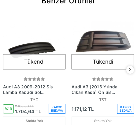
Benzer Ürünler
Tükendi
Tükendi
Audi A3 2009-2012 Sis
Audi A3 (2016 Yılında
Lamba Kapağı Sol
Çıkan Kasa) Ön Sis
Deliksiz (Tyg) (Adet)
Lamba Kapağı Sedan
TYG
TST
(Oem
Sağ (Oem No:
2.100,00 TL
KARGO
KARGO
1.171,12 TL
No:8P0807681E9B9)
8V5807682M9B9)
%19
1.704,64 TL
BEDAVA
BEDAVA
Stokta Yok
Stokta Yok