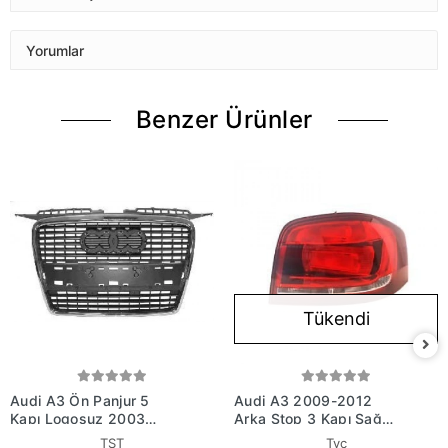
Yorumlar
Benzer Ürünler
Tükendi
Audi A3 Ön Panjur 5
Audi A3 2009-2012
Kapı Logosuz 2003
Arka Stop 3 Kapı Sağ
(Oem No:
(Oem No: 8P3945096B)
TST
Tyc