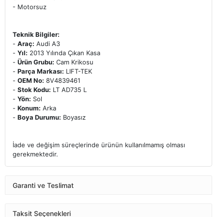
- Motorsuz
Teknik Bilgiler:
-
Araç:
Audi A3
-
Yıl:
2013 Yılında Çıkan Kasa
-
Ürün Grubu:
Cam Krikosu
-
Parça Markası:
LIFT-TEK
-
OEM No:
8V4839461
-
Stok Kodu:
LT AD735 L
-
Yön:
Sol
-
Konum:
Arka
-
Boya Durumu:
Boyasız
İade ve değişim süreçlerinde ürünün kullanılmamış olması
gerekmektedir.
Garanti ve Teslimat
Taksit Seçenekleri