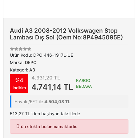
Audi A3 2008-2012 Volkswagen Stop
Lambası Dış Sol (Oem No:8P4945095E)
Ürün Kodu:
DPO 446-1917L-UE
Marka:
DEPO
Kategori:
A3
4.931,20 TL
%4
KARGO
4.741,14 TL
BEDAVA
indirim
Havale/EFT ile
4.504,08 TL
513,27 TL 'den başlayan taksitlerle
Ürün stokta bulunmamaktadır.