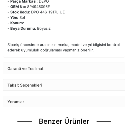
-
Parça Markası:
DEPO
-
OEM No:
8P4945095E
-
Stok Kodu:
DPO 446-1917L-UE
-
Yön:
Sol
-
Konum:
-
Boya Durumu:
Boyasız
Sipariş öncesinde aracınızın marka, model ve yıl bilgisini kontrol
ederek uyumluluk doğrulaması yapmanız önerilir.
Garanti ve Teslimat
Taksit Seçenekleri
Yorumlar
Benzer Ürünler