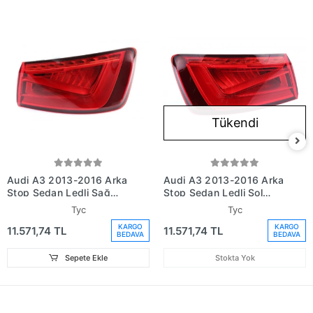
Tükendi
Audi A3 2013-2016 Arka
Audi A3 2013-2016 Arka
Stop Sedan Ledli Sağ
Stop Sedan Ledli Sol
(Oem No: 8V5945096A)
(Oem No: 8V5945095A)
Tyc
Tyc
KARGO
KARGO
11.571,74 TL
11.571,74 TL
BEDAVA
BEDAVA
Sepete Ekle
Stokta Yok