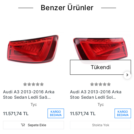
Benzer Ürünler
Tükendi
Audi A3 2013-2016 Arka
Audi A3 2013-2016 Arka
Stop Sedan Ledli Sağ
Stop Sedan Ledli Sol
(Oem No: 8V5945096A)
(Oem No: 8V5945095A)
Tyc
Tyc
KARGO
KARGO
11.571,74 TL
11.571,74 TL
BEDAVA
BEDAVA
Sepete Ekle
Stokta Yok