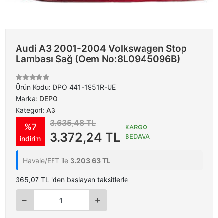
Audi A3 2001-2004 Volkswagen Stop
Lambası Sağ (Oem No:8L0945096B)
Ürün Kodu:
DPO 441-1951R-UE
Marka:
DEPO
Kategori:
A3
3.635,48 TL
%7
KARGO
3.372,24 TL
BEDAVA
indirim
Havale/EFT ile
3.203,63 TL
365,07 TL 'den başlayan taksitlerle