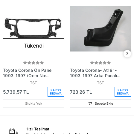
Tükendi
Toyota Corona Ön Panel
Toyota Corona- At191-
1993-1997 (Oem No:
1993-1997 Arka Paçalık
5320120640)
Sol (Tyg) (Oem
TST
TST
No:7662620280)
KARGO
KARGO
5.739,57 TL
723,26 TL
BEDAVA
BEDAVA
Stokta Yok
Sepete Ekle
Hızlı Teslimat