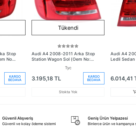
Tükendi
ka Stop
Audi A4 2008-2011 Arka Stop
Audi A4 20
em No:
Station Wagon Sol (Oem No:
Ledli Sedan
8K9945095)
8K5945096
Tyc
KARGO
KARGO
3.195,18 TL
6.014,41 
BEDAVA
BEDAVA
Stokta Yok
Güvenli Alışveriş
Geniş Ürün Yelpazesi
Güvenli ve kolay ödeme sistemi
Binlerce ürün ve kampanya 