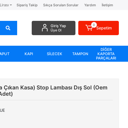
Lirası
Sipariş Takip
Sıkça Sorulan Sorular
Yardım
İletişim
0
Giriş Yap
Sepetim
Üye Ol
DİĞER
APUT
KAPI
SİLECEK
TAMPON
KAPORTA
PARÇALARI
a Çıkan Kasa) Stop Lambası Dış Sol (Oem
Adet)
-UE