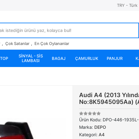
TRY - Türk 
r
,
Çok Satanlar
,
En Çok Oylananlar
SİNYAL - SİS
STOP
BAGAJ
ÇAMURLUK
PANJUR
K
LAMBASI
Audi A4 (2013 Yılınd
No:8K5945095Aa) (
Ürün Kodu:
DPO-446-1935L
Marka:
DEPO
Kategori:
A4