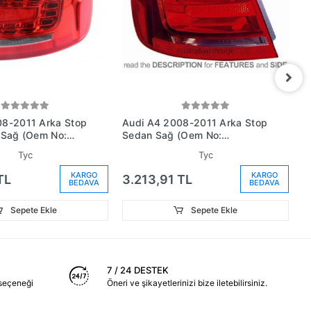
08-2011 Arka Stop
Audi A4 2008-2011 Arka Stop
A
 Sağ (Oem No:
Sedan Sağ (Oem No:
L
K)
8K5945096D)
8
Tyc
Tyc
KARGO
KARGO
TL
3.213,91 TL
6
BEDAVA
BEDAVA
Sepete Ekle
Sepete Ekle
7 / 24 DESTEK
seçeneği
Öneri ve şikayetlerinizi bize iletebilirsiniz.