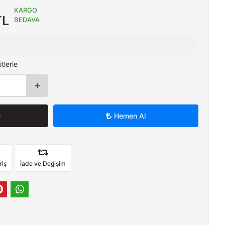
KARGO
TL
BEDAVA
tlerle
e
Hemen Al
riş
İade ve Değişim