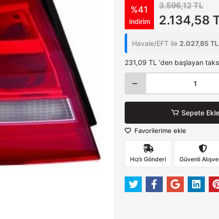
3.596,12 TL
%41
2.134,58 
indirim
Havale/EFT ile
2.027,85 TL
231,09 TL 'den başlayan taksi
Sepete Ekl
Favorilerime ekle
Hızlı Gönderi
Güvenli Alışve