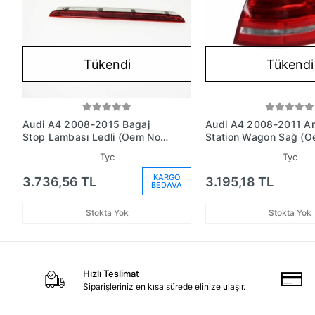
Tükendi
Tükendi
Audi A4 2008-2015 Bagaj
Audi A4 2008-2011 Ar
Stop Lambası Ledli (Oem No:
Station Wagon Sağ (O
8K9945097)
8K9945096)
Tyc
Tyc
KARGO
3.736,56 TL
3.195,18 TL
BEDAVA
Stokta Yok
Stokta Yok
Hızlı Teslimat
Siparişleriniz en kısa sürede elinize ulaşır.