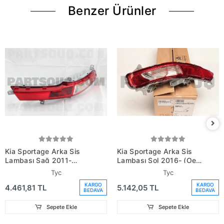
Benzer Ürünler
Kia Sportage Arka Sis
Kia Sportage Arka Sis
Lambası Sağ 2011-
Lambası Sol 2016- (Oem
(Oem No: 924063U300)
No: 92405-D9210)
Tyc
Tyc
KARGO
KARGO
4.461,81 TL
5.142,05 TL
BEDAVA
BEDAVA
Sepete Ekle
Sepete Ekle