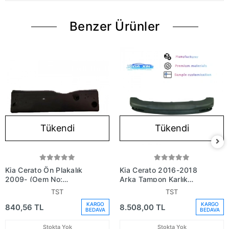
Benzer Ürünler
Tükendi
Tükendi
Kia Cerato Ön Plakalık
Kia Cerato 2016-2018
2009- (Oem No:
Arka Tampon Karlık
865191M010)
(Oem No: 86695-A7800)
TST
TST
KARGO
KARGO
840,56 TL
8.508,00 TL
BEDAVA
BEDAVA
Stokta Yok
Stokta Yok