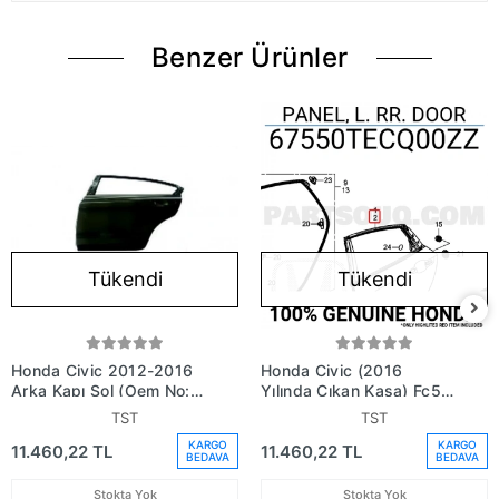
Benzer Ürünler
Tükendi
Tükendi
Honda Civic 2012-2016
Honda Civic (2016
Arka Kapı Sol (Oem No:
Yılında Çıkan Kasa) Fc5
67550Tt0X3Zz)
Arka Kapı Sol (Oem No:
TST
TST
67550Tecq00Zz)
KARGO
KARGO
11.460,22 TL
11.460,22 TL
BEDAVA
BEDAVA
Stokta Yok
Stokta Yok