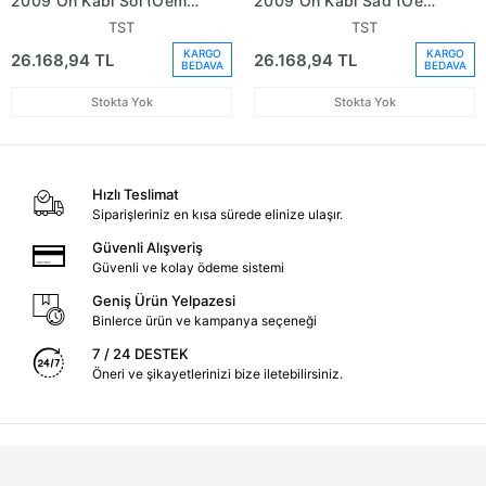
2009 Ön Kapı Sol (Oem
2009 Ön Kapı Sağ (Oem
No: At16V20125Aa)
No: At16V20124Aa)
TST
TST
KARGO
KARGO
26.168,94 TL
26.168,94 TL
BEDAVA
BEDAVA
Stokta Yok
Stokta Yok
Hızlı Teslimat
Siparişleriniz en kısa sürede elinize ulaşır.
Güvenli Alışveriş
Güvenli ve kolay ödeme sistemi
Geniş Ürün Yelpazesi
Binlerce ürün ve kampanya seçeneği
7 / 24 DESTEK
Öneri ve şikayetlerinizi bize iletebilirsiniz.