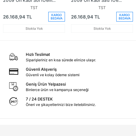
2009 Ön Kapı Sol (Oem
2009 Ön Kapı Sağ (Oem
No: At16V20125Aa)
No: At16V20124Aa)
TST
TST
KARGO
KARGO
26.168,94 TL
26.168,94 TL
BEDAVA
BEDAVA
Stokta Yok
Stokta Yok
Hızlı Teslimat
Siparişleriniz en kısa sürede elinize ulaşır.
Güvenli Alışveriş
Güvenli ve kolay ödeme sistemi
Geniş Ürün Yelpazesi
Binlerce ürün ve kampanya seçeneği
7 / 24 DESTEK
Öneri ve şikayetlerinizi bize iletebilirsiniz.