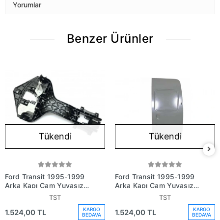
Yorumlar
Benzer Ürünler
Tükendi
Tükendi
Ford Transit 1995-1999
Ford Transit 1995-1999
Arka Kapı Cam Yuvasız
Arka Kapı Cam Yuvasız
Sol (Oem No:
Sağ (Oem No:
TST
TST
P98Vtv40011Aa)
P98Vtv40010Aa)
KARGO
KARGO
1.524,00 TL
1.524,00 TL
BEDAVA
BEDAVA