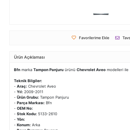
Favorilerime Ekle
Tavs
Ürün Açıklaması
Bfn
marka
Tampon Panjuru
ürünü
Chevrolet Aveo
modelleri il
Teknik Bilgiler:
-
Araç:
Chevrolet Aveo
-
Yıl:
2009-2011
-
Ürün Grubu:
Tampon Panjuru
-
Parça Markası:
Bfn
-
OEM No:
-
Stok Kodu:
5133-2610
-
Yön:
-
Konum:
Arka