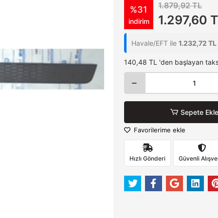
1.879,92 TL
%31
1.297,60 
indirim
Havale/EFT ile
1.232,72 TL
140,48 TL 'den başlayan taksi
Sepete Ekl
Favorilerime ekle
Hızlı Gönderi
Güvenli Alışve