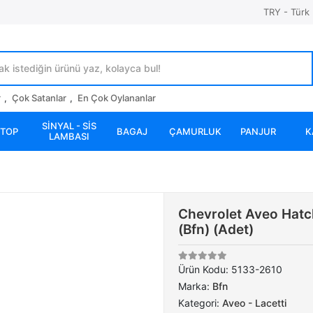
TRY - Türk 
r
,
Çok Satanlar
,
En Çok Oylananlar
SİNYAL - SİS
STOP
BAGAJ
ÇAMURLUK
PANJUR
K
LAMBASI
Chevrolet Aveo Hat
(Bfn) (Adet)
Ürün Kodu:
5133-2610
Marka:
Bfn
Kategori:
Aveo - Lacetti