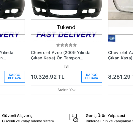
Tükendi
Yılında
Chevrolet Aveo (2009 Yılında
Chevrolet A
on
Çıkan Kasa) Ön Tampon
Çıkan Kasa
m No:
Hatchback (Oem No:
Panjur Çerçe
TST
96808139)
(Oem No: 9
KARGO
KARGO
10.326,92 TL
8.281,29 
BEDAVA
BEDAVA
Stokta Yok
Güvenli Alışveriş
Geniş Ürün Yelpazesi
Güvenli ve kolay ödeme sistemi
Binlerce ürün ve kampanya 