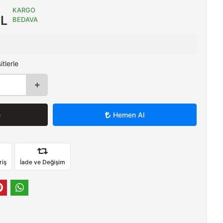
KARGO
TL
BEDAVA
tlerle
e
Hemen Al
riş
İade ve Değişim