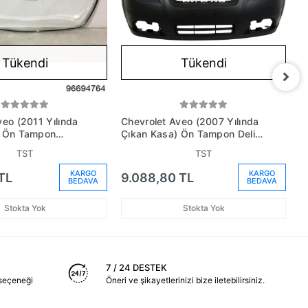
Tükendi
Tükendi
veo (2011 Yılında
Chevrolet Aveo (2007 Yılında
C
) Ön Tampon
Çıkan Kasa) Ön Tampon Delikli
Y
vesı Nikelaj Alt
Sedan (Oem No: 96648503)
T
TST
TST
6694764)
N
KARGO
KARGO
TL
9.088,80 TL
1
BEDAVA
BEDAVA
Stokta Yok
Stokta Yok
7 / 24 DESTEK
seçeneği
Öneri ve şikayetlerinizi bize iletebilirsiniz.