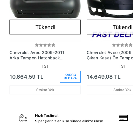
Tükendi
Tükendi
Chevrolet Aveo 2009-2011
Chevrolet Aveo (2009 
Arka Tampon Hatchback
Çıkan Kasa) Ön Tamp
(Oem No: 96808268)
Hatchback Astarlı (Oe
TST
TST
96808139)
KARGO
10.664,59 TL
14.649,08 TL
BEDAVA
Stokta Yok
Stokta Yok
Hızlı Teslimat
Siparişleriniz en kısa sürede elinize ulaşır.