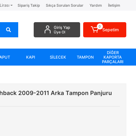
Lirası
Sipariş Takip
Sıkça Sorulan Sorular
Yardım
İletişim
0
Giriş Yap
Sepetim
Üye Ol
DİĞER
APUT
KAPI
SİLECEK
TAMPON
KAPORTA
PARÇALARI
chback 2009-2011 Arka Tampon Panjuru