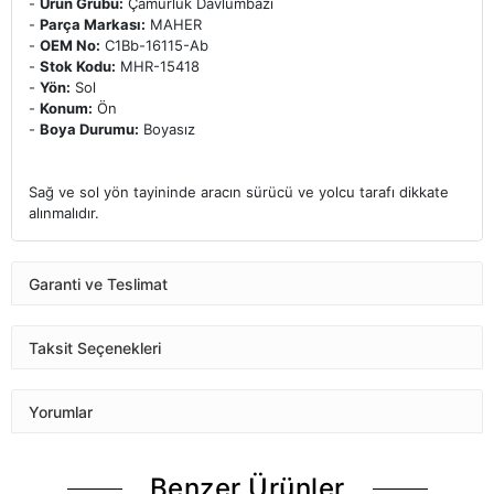
-
Ürün Grubu:
Çamurluk Davlumbazı
-
Parça Markası:
MAHER
-
OEM No:
C1Bb-16115-Ab
-
Stok Kodu:
MHR-15418
-
Yön:
Sol
-
Konum:
Ön
-
Boya Durumu:
Boyasız
Sağ ve sol yön tayininde aracın sürücü ve yolcu tarafı dikkate
alınmalıdır.
Garanti ve Teslimat
Taksit Seçenekleri
Yorumlar
Benzer Ürünler