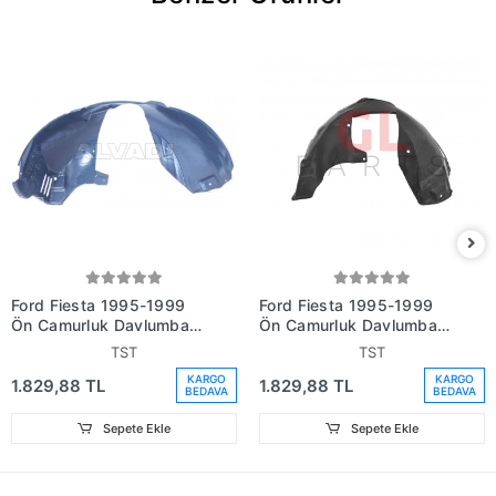
Ford Fiesta 1995-1999
Ford Fiesta 1995-1999
Ön Çamurluk Davlumbazı
Ön Çamurluk Davlumbazı
Sol (Oem No:
Sağ (Oem No:
TST
TST
Ys6116115Ad)
Ys6116114Ad)
KARGO
KARGO
1.829,88 TL
1.829,88 TL
BEDAVA
BEDAVA
Sepete Ekle
Sepete Ekle