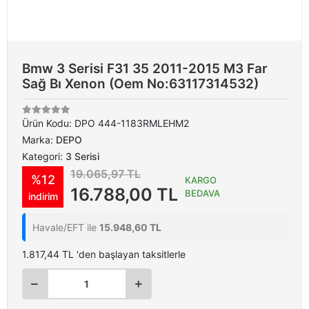
Bmw 3 Serisi F31 35 2011-2015 M3 Far
Sağ Bı Xenon (Oem No:63117314532)
Ürün Kodu:
DPO 444-1183RMLEHM2
Marka:
DEPO
Kategori:
3 Serisi
19.065,97 TL
%12
KARGO
16.788,00 TL
BEDAVA
indirim
Havale/EFT ile
15.948,60 TL
1.817,44 TL 'den başlayan taksitlerle