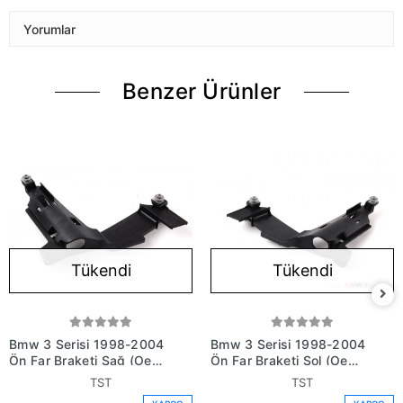
Yorumlar
Benzer Ürünler
Tükendi
Tükendi
Bmw 3 Serisi 1998-2004
Bmw 3 Serisi 1998-2004
Ön Far Braketi Sağ (Oem
Ön Far Braketi Sol (Oem
No: 63128380188)
No: 63128380187)
TST
TST