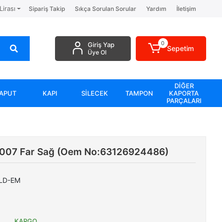
Lirası
Sipariş Takip
Sıkça Sorulan Sorular
Yardım
İletişim
0
Giriş Yap
Sepetim
Üye Ol
DİĞER
APUT
KAPI
SİLECEK
TAMPON
KAPORTA
PARÇALARI
2007 Far Sağ (Oem No:63126924486)
LD-EM
KARGO