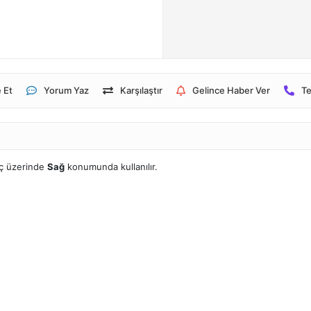
 Et
Yorum Yaz
Karşılaştır
Gelince Haber Ver
Te
ç üzerinde
Sağ
konumunda kullanılır.