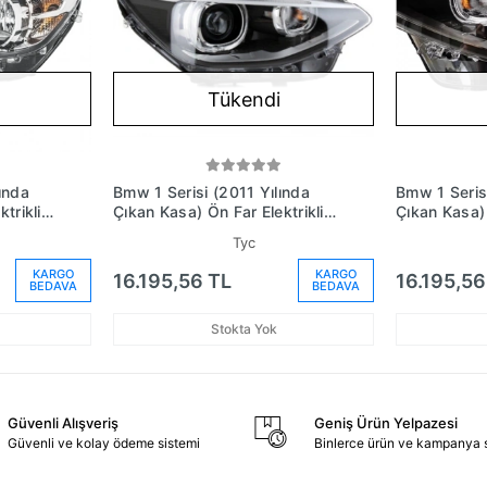
Tükendi
ında
Bmw 1 Serisi (2011 Yılında
Bmw 1 Serisi
trikli
Çıkan Kasa) Ön Far Elektrikli
Çıkan Kasa) 
arlı Sol
Motorlu Xenon Tıp Sağ (Oem
Motorlu Xen
Tyc
1)
No: 63117296914)
No: 631172
KARGO
KARGO
16.195,56 TL
16.195,56
BEDAVA
BEDAVA
Stokta Yok
Güvenli Alışveriş
Geniş Ürün Yelpazesi
Güvenli ve kolay ödeme sistemi
Binlerce ürün ve kampanya 