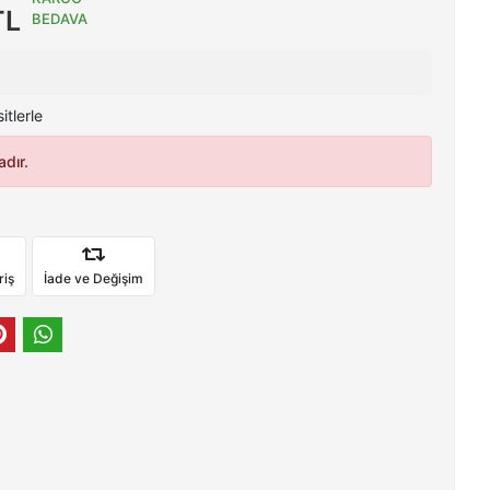
TL
BEDAVA
tlerle
dır.
riş
İade ve Değişim