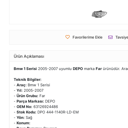
Favorilerime Ekle
Tavsiye
Ürün Açıklaması
Bmw 1 Serisi
2005-2007 uyumlu
DEPO
marka
Far
ürünüdür. Ara
Teknik Bilgiler:
-
Araç:
Bmw 1 Serisi
-
Yıl:
2005-2007
-
Ürün Grubu:
Far
-
Parça Markası:
DEPO
-
OEM No:
63126924486
-
Stok Kodu:
DPO 444-1140R-LD-EM
-
Yön:
Sağ
-
Konum: