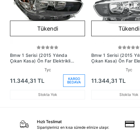
Tükendi
Tükendi
Bmw 1 Serisi (2015 Yılında
Bmw 1 Serisi (2015 Yıl
Çıkan Kasa) Ön Far Elektrikli
Çıkan Kasa) Ön Far Elek
Motorlu Ledli Gündüz Farlı Sağ
Motorlu Ledli Gündüz F
Tyc
Tyc
(Oem No: 63117358392)
(Oem No: 6311735839
KARGO
11.344,31 TL
11.344,31 TL
BEDAVA
Stokta Yok
Stokta Yok
Hızlı Teslimat
Siparişleriniz en kısa sürede elinize ulaşır.