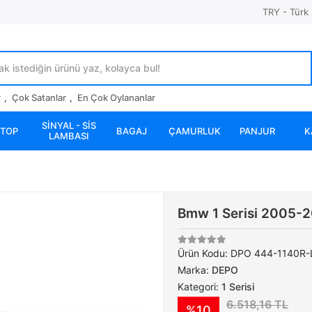
TRY - Türk 
r
,
Çok Satanlar
,
En Çok Oylananlar
SİNYAL - SİS
STOP
BAGAJ
ÇAMURLUK
PANJUR
K
LAMBASI
Bmw 1 Serisi 2005-
Ürün Kodu:
DPO 444-1140R-
Marka:
DEPO
Kategori:
1 Serisi
6.518,16 TL
%10