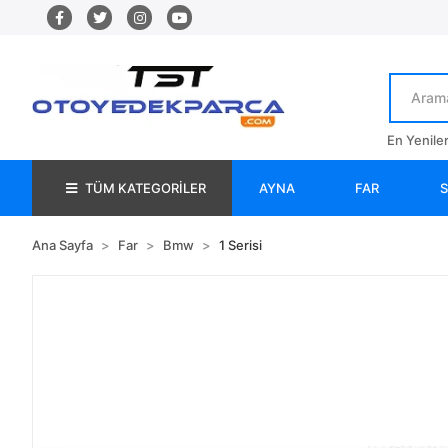
En Yenile
TÜM KATEGORİLER
AYNA
FAR
Ana Sayfa
Far
Bmw
1 Serisi