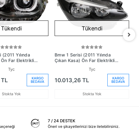
Tükendi
Tükendi
 (2011 Yılında
Bmw 1 Serisi (2011 Yılında
B
Ön Far Elektrikli
Çıkan Kasa) Ön Far Elektrikli
Ç
on Tıp Sol (Oem
Motorlu Sağ (Oem No:
M
Tyc
Tyc
96913)
63117229672)
6
KARGO
KARGO
 TL
10.013,26 TL
1
BEDAVA
BEDAVA
Stokta Yok
Stokta Yok
7 / 24 DESTEK
seçeneği
Öneri ve şikayetlerinizi bize iletebilirsiniz.