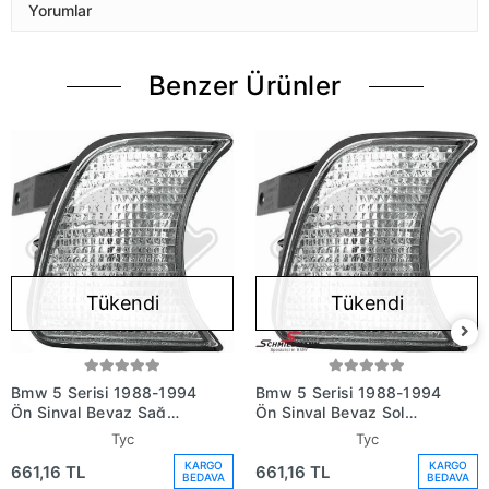
Yorumlar
Benzer Ürünler
Tükendi
Tükendi
Bmw 5 Serisi 1988-1994
Bmw 5 Serisi 1988-1994
Ön Sinyal Beyaz Sağ
Ön Sinyal Beyaz Sol
(Oem No: 82199404276)
(Oem No: 82199404275)
Tyc
Tyc
KARGO
KARGO
661,16 TL
661,16 TL
BEDAVA
BEDAVA