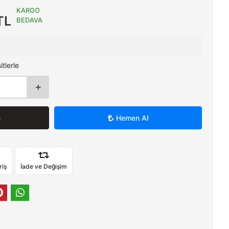
KARGO
TL
BEDAVA
tlerle
e
Hemen Al
riş
İade ve Değişim