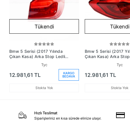
Tükendi
Tükendi
Bmw 5 Serisi (2017 Yılında
Bmw 5 Serisi (2017 Yıl
Çıkan Kasa) Arka Stop Ledli
Çıkan Kasa) Arka Stop
Sağ (Oem No: 63217376464)
Sol (Oem No: 632173
Tyc
Tyc
KARGO
12.981,61 TL
12.981,61 TL
BEDAVA
Stokta Yok
Stokta Yok
Hızlı Teslimat
Siparişleriniz en kısa sürede elinize ulaşır.