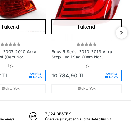
Tükendi
Tükendi
si 2007-2010 Arka
Bmw 5 Serisi 2010-2013 Arka
B
Sol (Oem No:
Stop Ledli Sağ (Oem No:
S
1)
63217203230)
6
Tyc
Tyc
KARGO
KARGO
2 TL
10.784,90 TL
1
BEDAVA
BEDAVA
Stokta Yok
Stokta Yok
7 / 24 DESTEK
seçeneği
Öneri ve şikayetlerinizi bize iletebilirsiniz.