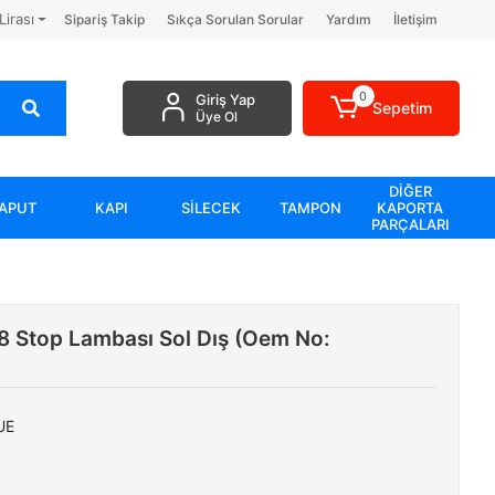
Lirası
Sipariş Takip
Sıkça Sorulan Sorular
Yardım
İletişim
0
Giriş Yap
Sepetim
Üye Ol
DİĞER
APUT
KAPI
SİLECEK
TAMPON
KAPORTA
PARÇALARI
Stop Lambası Sol Dış (Oem No:
UE