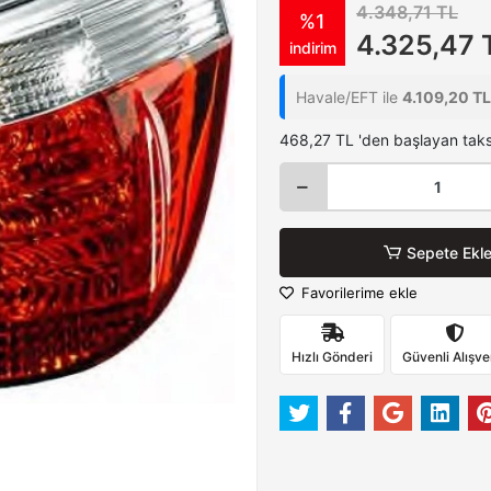
4.348,71 TL
%1
4.325,47 
indirim
Havale/EFT ile
4.109,20 TL
468,27 TL 'den başlayan taksi
Sepete Ekl
Favorilerime ekle
Hızlı Gönderi
Güvenli Alışve