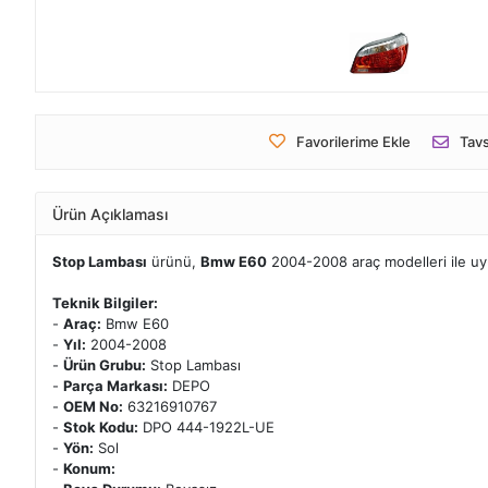
Favorilerime Ekle
Tavs
Ürün Açıklaması
Stop Lambası
ürünü,
Bmw E60
2004-2008 araç modelleri ile u
Teknik Bilgiler:
-
Araç:
Bmw E60
-
Yıl:
2004-2008
-
Ürün Grubu:
Stop Lambası
-
Parça Markası:
DEPO
-
OEM No:
63216910767
-
Stok Kodu:
DPO 444-1922L-UE
-
Yön:
Sol
-
Konum: