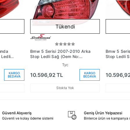
Tükendi
ında
Bmw 5 Serisi 2007-2010 Arka
Bmw 5 Seri
 Ledli
Stop Ledli Sağ (Oem No:
Stop Ledli 
76463)
63217361592)
6321736159
Tyc
KARGO
KARGO
10.596,92 TL
10.596,9
BEDAVA
BEDAVA
Stokta Yok
Güvenli Alışveriş
Geniş Ürün Yelpazesi
Güvenli ve kolay ödeme sistemi
Binlerce ürün ve kampanya 