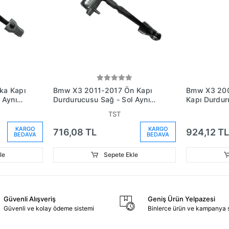
ka Kapı
Bmw X3 2011-2017 Ön Kapı
Bmw X3 200
 Aynı
Durdurucusu Sağ - Sol Aynı
Kapı Durdur
(Adet) Gergisi) (Oem
Aynı (Adet)
TST
No:51217205572)
No:4152717
KARGO
KARGO
716,08 TL
924,12 TL
BEDAVA
BEDAVA
le
Sepete Ekle
Güvenli Alışveriş
Geniş Ürün Yelpazesi
Güvenli ve kolay ödeme sistemi
Binlerce ürün ve kampanya 