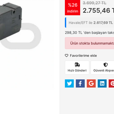
3.699,27 TL
%26
2.755,46 
indirim
Havale/EFT ile
2.617,69 TL
298,30 TL 'den başlayan taksi
Ürün stokta bulunmamakta
Favorilerime ekle
Hızlı Gönderi
Güvenli Alışve