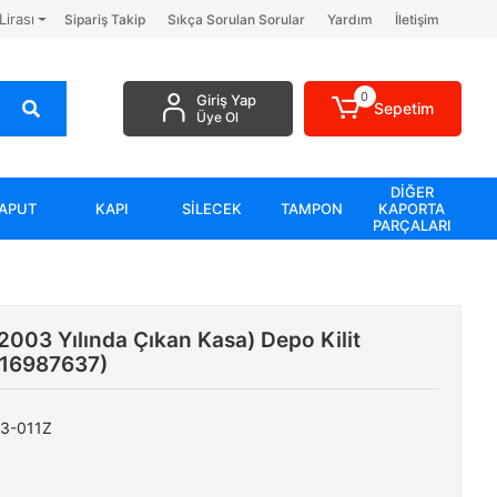
Lirası
Sipariş Takip
Sıkça Sorulan Sorular
Yardım
İletişim
0
Giriş Yap
Sepetim
Üye Ol
DİĞER
APUT
KAPI
SİLECEK
TAMPON
KAPORTA
PARÇALARI
2003 Yılında Çıkan Kasa) Depo Kilit
116987637)
3-011Z