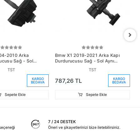
4-2010 Arka
Bmw X1 2019-2021 Arka Kapı
B
ucusu Sağ - Sol
Durdurucusu Sağ - Sol Aynı
D
 Gergisi) (Oem
(Adet) Gergisi) (Oem
(
TST
TST
6802)
No:51227436003)
N
KARGO
KARGO
787,26 TL
7
BEDAVA
BEDAVA
Sepete Ekle
Sepete Ekle
7 / 24 DESTEK
seçeneği
Öneri ve şikayetlerinizi bize iletebilirsiniz.