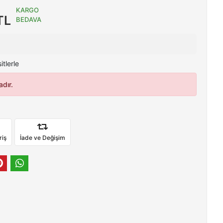
KARGO
TL
BEDAVA
tlerle
dır.
riş
İade ve Değişim