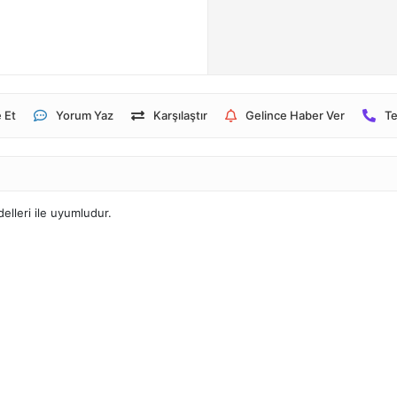
 Et
Yorum Yaz
Karşılaştır
Gelince Haber Ver
Te
lleri ile uyumludur.