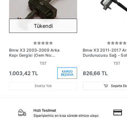
Tükendi
Bmw X3 2003-2009 Arka
Bmw X3 2011-2017 Ar
Kapı Gergisi (Oem No:
Durdurucusu Sağ - Sol
41527176802)
(Adet) Gergisi) (Oem
TST
TST
No:51227205613)
KARGO
1.003,42 TL
826,66 TL
BEDAVA
Stokta Yok
Sepete Ek
Hızlı Teslimat
Siparişleriniz en kısa sürede elinize ulaşır.