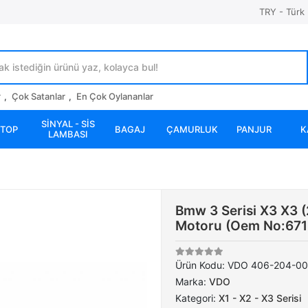
TRY - Türk 
r
,
Çok Satanlar
,
En Çok Oylananlar
SİNYAL - SİS
STOP
BAGAJ
ÇAMURLUK
PANJUR
K
LAMBASI
Bmw 3 Serisi X3 X3 (
Motoru (Oem No:67
Ürün Kodu:
VDO 406-204-00
Marka:
VDO
Kategori:
X1 - X2 - X3 Serisi