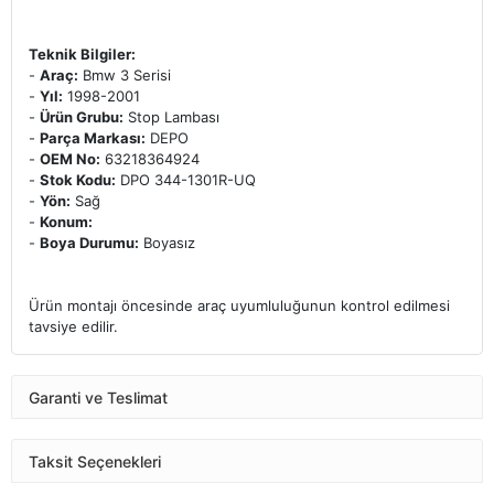
Teknik Bilgiler:
-
Araç:
Bmw 3 Serisi
-
Yıl:
1998-2001
-
Ürün Grubu:
Stop Lambası
-
Parça Markası:
DEPO
-
OEM No:
63218364924
-
Stok Kodu:
DPO 344-1301R-UQ
-
Yön:
Sağ
-
Konum:
-
Boya Durumu:
Boyasız
Ürün montajı öncesinde araç uyumluluğunun kontrol edilmesi
tavsiye edilir.
Garanti ve Teslimat
Taksit Seçenekleri