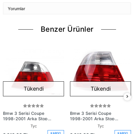
Yorumlar
Benzer Ürünler
Tükendi
Tükendi
Bmw 3 Serisi Coupe
Bmw 3 Serisi Coupe
1998-2001 Arka Stop
1998-2001 Arka Stop
Sağ (Oem No:
Sol (Oem No:
Tyc
Tyc
63218383826)
63218383825)
KARGO
KARGO