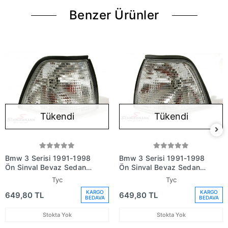
Benzer Ürünler
Tükendi
Tükendi
Bmw 3 Serisi 1991-1998
Bmw 3 Serisi 1991-1998
Ön Sinyal Beyaz Sedan
Ön Sinyal Beyaz Sedan
Sağ (Oem No:
Sol (Oem No:
Tyc
Tyc
82199403096)
82199403095)
KARGO
KARGO
649,80 TL
649,80 TL
BEDAVA
BEDAVA
Stokta Yok
Stokta Yok