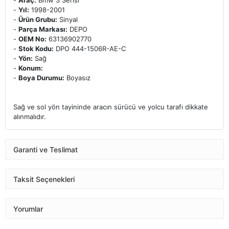
-
Araç:
Bmw 3 Serisi
-
Yıl:
1998-2001
-
Ürün Grubu:
Sinyal
-
Parça Markası:
DEPO
-
OEM No:
63136902770
-
Stok Kodu:
DPO 444-1506R-AE-C
-
Yön:
Sağ
-
Konum:
-
Boya Durumu:
Boyasız
Sağ ve sol yön tayininde aracın sürücü ve yolcu tarafı dikkate
alınmalıdır.
Garanti ve Teslimat
Taksit Seçenekleri
Yorumlar