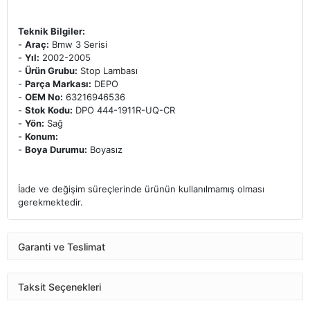
Teknik Bilgiler:
-
Araç:
Bmw 3 Serisi
-
Yıl:
2002-2005
-
Ürün Grubu:
Stop Lambası
-
Parça Markası:
DEPO
-
OEM No:
63216946536
-
Stok Kodu:
DPO 444-1911R-UQ-CR
-
Yön:
Sağ
-
Konum:
-
Boya Durumu:
Boyasız
İade ve değişim süreçlerinde ürünün kullanılmamış olması
gerekmektedir.
Garanti ve Teslimat
Taksit Seçenekleri