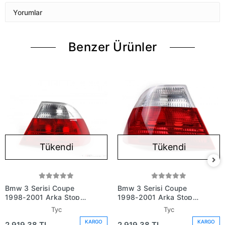
Yorumlar
Benzer Ürünler
Tükendi
Tükendi
Bmw 3 Serisi Coupe
Bmw 3 Serisi Coupe
1998-2001 Arka Stop
1998-2001 Arka Stop
Sağ (Oem No:
Sol (Oem No:
Tyc
Tyc
63218383826)
63218383825)
KARGO
KARGO
2.919,38 TL
2.919,38 TL