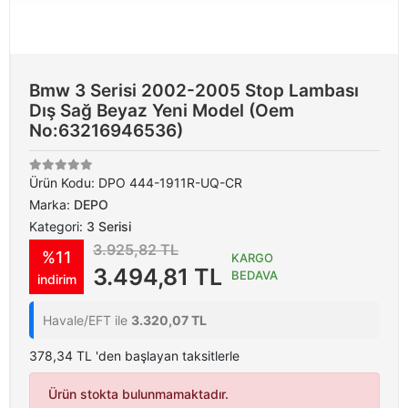
Bmw 3 Serisi 2002-2005 Stop Lambası
Dış Sağ Beyaz Yeni Model (Oem
No:63216946536)
Ürün Kodu:
DPO 444-1911R-UQ-CR
Marka:
DEPO
Kategori:
3 Serisi
3.925,82 TL
%11
KARGO
3.494,81 TL
BEDAVA
indirim
Havale/EFT ile
3.320,07 TL
378,34 TL 'den başlayan taksitlerle
Ürün stokta bulunmamaktadır.