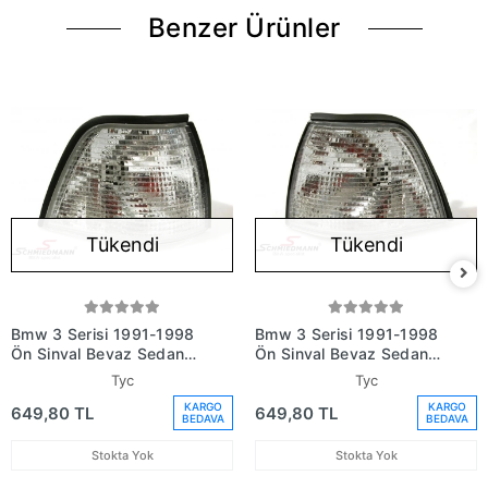
Benzer Ürünler
Tükendi
Tükendi
Bmw 3 Serisi 1991-1998
Bmw 3 Serisi 1991-1998
Ön Sinyal Beyaz Sedan
Ön Sinyal Beyaz Sedan
Sağ (Oem No:
Sol (Oem No:
Tyc
Tyc
82199403096)
82199403095)
KARGO
KARGO
649,80 TL
649,80 TL
BEDAVA
BEDAVA
Stokta Yok
Stokta Yok