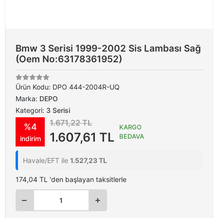
Bmw 3 Serisi 1999-2002 Sis Lambası Sağ
(Oem No:63178361952)
Ürün Kodu:
DPO 444-2004R-UQ
Marka:
DEPO
Kategori:
3 Serisi
1.671,22 TL
%4
KARGO
1.607,61 TL
BEDAVA
indirim
Havale/EFT ile
1.527,23 TL
174,04 TL 'den başlayan taksitlerle