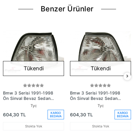
Benzer Ürünler
Tükendi
Tükendi
Bmw 3 Serisi 1991-1998
Bmw 3 Serisi 1991-1998
Ön Sinyal Beyaz Sedan
Ön Sinyal Beyaz Sedan
Sağ (Oem No:
Sol (Oem No:
Tyc
Tyc
82199403096)
82199403095)
KARGO
KARGO
604,30 TL
604,30 TL
BEDAVA
BEDAVA
Stokta Yok
Stokta Yok