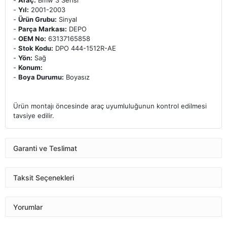
-
Araç:
Bmw 3 Serisi
-
Yıl:
2001-2003
-
Ürün Grubu:
Sinyal
-
Parça Markası:
DEPO
-
OEM No:
63137165858
-
Stok Kodu:
DPO 444-1512R-AE
-
Yön:
Sağ
-
Konum:
-
Boya Durumu:
Boyasız
Ürün montajı öncesinde araç uyumluluğunun kontrol edilmesi
tavsiye edilir.
Garanti ve Teslimat
Taksit Seçenekleri
Yorumlar