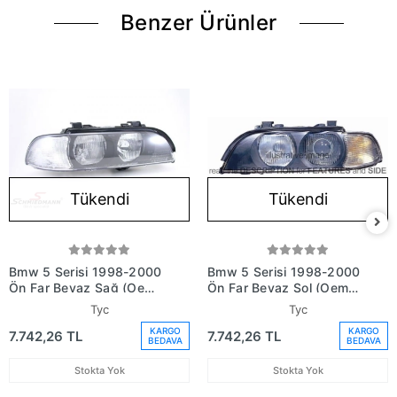
Benzer Ürünler
Tükendi
Tükendi
Bmw 5 Serisi 1998-2000
Bmw 5 Serisi 1998-2000
Ön Far Beyaz Sağ (Oem
Ön Far Beyaz Sol (Oem
No: 63128375300)
No: 63128375299)
Tyc
Tyc
KARGO
KARGO
7.742,26 TL
7.742,26 TL
BEDAVA
BEDAVA
Stokta Yok
Stokta Yok