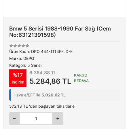
Bmw 5 Serisi 1988-1990 Far Sağ (Oem
No:63121391598)
Ürün Kodu:
DPO 444-1114R-LD-E
Marka:
DEPO
Kategori:
5 Serisi
6.364,88 TL
%17
KARGO
5.284,86 TL
BEDAVA
indirim
Havale/EFT ile
5.020,62 TL
572,13 TL 'den başlayan taksitlerle