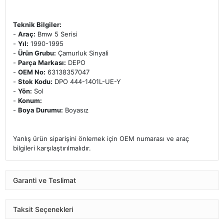
Teknik Bilgiler:
-
Araç:
Bmw 5 Serisi
-
Yıl:
1990-1995
-
Ürün Grubu:
Çamurluk Sinyali
-
Parça Markası:
DEPO
-
OEM No:
63138357047
-
Stok Kodu:
DPO 444-1401L-UE-Y
-
Yön:
Sol
-
Konum:
-
Boya Durumu:
Boyasız
Yanlış ürün siparişini önlemek için OEM numarası ve araç
bilgileri karşılaştırılmalıdır.
Garanti ve Teslimat
Taksit Seçenekleri