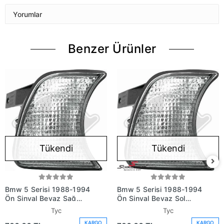
Yorumlar
Benzer Ürünler
Tükendi
Tükendi
Bmw 5 Serisi 1988-1994
Bmw 5 Serisi 1988-1994
Ön Sinyal Beyaz Sağ
Ön Sinyal Beyaz Sol
(Oem No: 82199404276)
(Oem No: 82199404275)
Tyc
Tyc
KARGO
KARGO