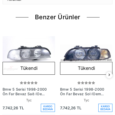
Benzer Ürünler
Tükendi
Tükendi
Bmw 5 Serisi 1998-2000
Bmw 5 Serisi 1998-2000
Ön Far Beyaz Sağ (Oem
Ön Far Beyaz Sol (Oem
No: 63128375300)
No: 63128375299)
Tyc
Tyc
KARGO
KARGO
7.742,26 TL
7.742,26 TL
BEDAVA
BEDAVA