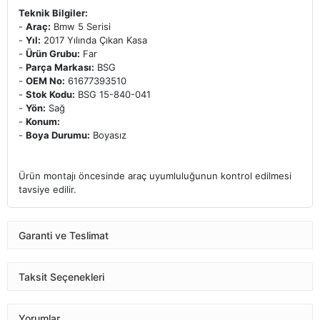
Teknik Bilgiler:
-
Araç:
Bmw 5 Serisi
-
Yıl:
2017 Yılında Çıkan Kasa
-
Ürün Grubu:
Far
-
Parça Markası:
BSG
-
OEM No:
61677393510
-
Stok Kodu:
BSG 15-840-041
-
Yön:
Sağ
-
Konum:
-
Boya Durumu:
Boyasız
Ürün montajı öncesinde araç uyumluluğunun kontrol edilmesi
tavsiye edilir.
Garanti ve Teslimat
Taksit Seçenekleri
Yorumlar