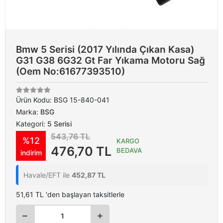
Bmw 5 Serisi (2017 Yılında Çıkan Kasa)
G31 G38 6G32 Gt Far Yıkama Motoru Sağ
(Oem No:61677393510)
Ürün Kodu:
BSG 15-840-041
Marka:
BSG
Kategori:
5 Serisi
543,76 TL
%12
KARGO
476,70 TL
BEDAVA
indirim
Havale/EFT ile
452,87 TL
51,61 TL 'den başlayan taksitlerle