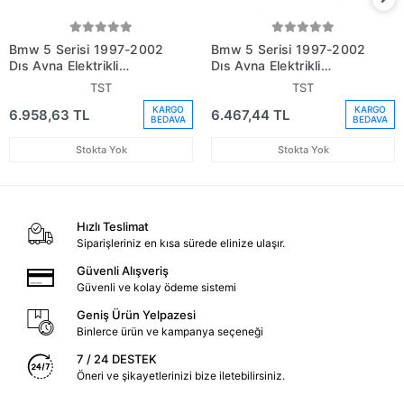
Bmw 5 Serisi 1997-2002
Bmw 5 Serisi 1997-2002
Dış Ayna Elektrikli
Dış Ayna Elektrikli
Isıtmalı Sağ (Oem No:
Isıtmalı Sol (Oem No:
TST
TST
51168238376)
51168238375)
KARGO
KARGO
6.958,63 TL
6.467,44 TL
BEDAVA
BEDAVA
Stokta Yok
Stokta Yok
Hızlı Teslimat
Siparişleriniz en kısa sürede elinize ulaşır.
Güvenli Alışveriş
Güvenli ve kolay ödeme sistemi
Geniş Ürün Yelpazesi
Binlerce ürün ve kampanya seçeneği
7 / 24 DESTEK
Öneri ve şikayetlerinizi bize iletebilirsiniz.