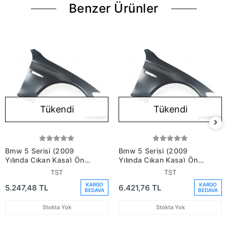
Benzer Ürünler
Tükendi
Tükendi
Bmw 5 Serisi (2009
Bmw 5 Serisi (2009
Yılında Çıkan Kasa) Ön
Yılında Çıkan Kasa) Ön
Çamurluk Sağ (Oem No:
Çamurluk Aluminyum
TST
TST
41355A03262)
Sağ (Oem No:
KARGO
KARGO
5.247,48 TL
6.421,76 TL
41355A03262)
BEDAVA
BEDAVA
Stokta Yok
Stokta Yok