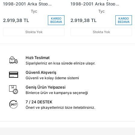
1998-2001 Arka Stop
1998-2001 Arka Stop
Sağ (Oem No:
Sol (Oem No:
Tyc
Tyc
63218383826)
63218383825)
KARGO
KARGO
2.919,38 TL
2.919,38 TL
BEDAVA
BEDAVA
Stokta Yok
Stokta Yok
Hızlı Teslimat
Siparişleriniz en kısa sürede elinize ulaşır.
Güvenli Alışveriş
Güvenli ve kolay ödeme sistemi
Geniş Ürün Yelpazesi
Binlerce ürün ve kampanya seçeneği
7 / 24 DESTEK
Öneri ve şikayetlerinizi bize iletebilirsiniz.