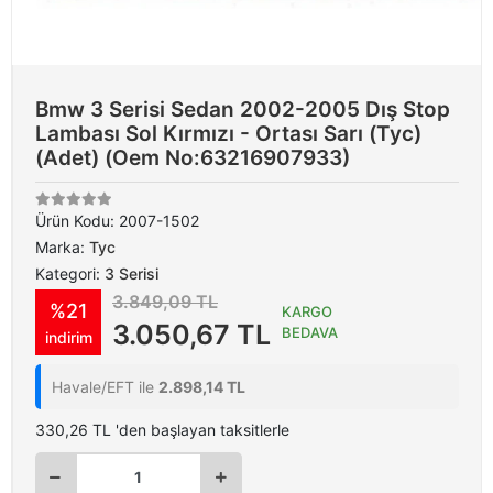
Bmw 3 Serisi Sedan 2002-2005 Dış Stop
Lambası Sol Kırmızı - Ortası Sarı (Tyc)
(Adet) (Oem No:63216907933)
Ürün Kodu:
2007-1502
Marka:
Tyc
Kategori:
3 Serisi
3.849,09 TL
%21
KARGO
3.050,67 TL
BEDAVA
indirim
Havale/EFT ile
2.898,14 TL
330,26 TL 'den başlayan taksitlerle