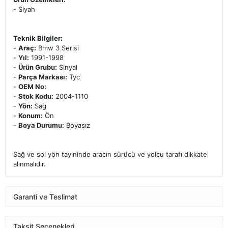
- Siyah
Teknik Bilgiler:
-
Araç:
Bmw 3 Serisi
-
Yıl:
1991-1998
-
Ürün Grubu:
Sinyal
-
Parça Markası:
Tyc
-
OEM No:
-
Stok Kodu:
2004-1110
-
Yön:
Sağ
-
Konum:
Ön
-
Boya Durumu:
Boyasız
Sağ ve sol yön tayininde aracın sürücü ve yolcu tarafı dikkate
alınmalıdır.
Garanti ve Teslimat
Taksit Seçenekleri