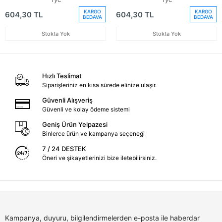
82199403096)
82199403095)
KARGO
KARGO
604,30 TL
604,30 TL
BEDAVA
BEDAVA
Stokta Yok
Stokta Yok
Hızlı Teslimat
Siparişleriniz en kısa sürede elinize ulaşır.
Güvenli Alışveriş
Güvenli ve kolay ödeme sistemi
Geniş Ürün Yelpazesi
Binlerce ürün ve kampanya seçeneği
7 / 24 DESTEK
Öneri ve şikayetlerinizi bize iletebilirsiniz.
Kampanya, duyuru, bilgilendirmelerden e-posta ile haberdar