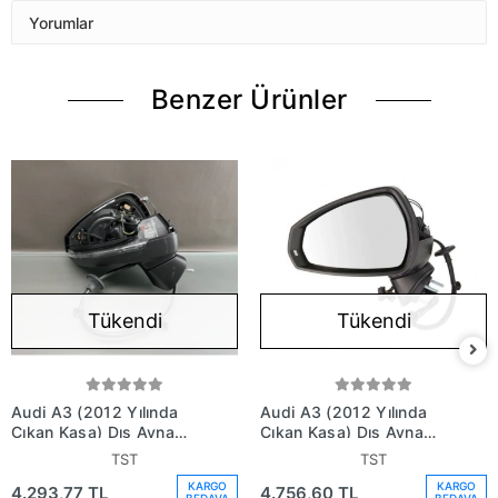
Yorumlar
Benzer Ürünler
Tükendi
Tükendi
Audi A3 (2012 Yılında
Audi A3 (2012 Yılında
Çıkan Kasa) Dış Ayna
Çıkan Kasa) Dış Ayna
Elektrikli Isıtmalı Sinyalli
Elektrikli Isıtmalı Sinyalli
TST
TST
Sağ (Oem No:
Sol (Oem No:
KARGO
KARGO
4.293,77 TL
4.756,60 TL
8V1857410T9B9)
8V1857409T9B9)