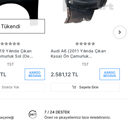
Tükendi
19 Yılında Çıkan
Audi A6 (2011 Yılında Çıkan
A
amurluk Sol (Oem
Kasa) Ön Çamurluk
K
05B - Stee)
Davlumbazı Alt Bakaliti Sağ
D
TST
TST
(Oem No: 4G0853888C)
(
KARGO
KARGO
 TL
2.581,12 TL
2
BEDAVA
BEDAVA
Stokta Yok
Sepete Ekle
7 / 24 DESTEK
seçeneği
Öneri ve şikayetlerinizi bize iletebilirsiniz.