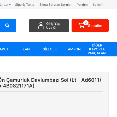
Lirası
Sipariş Takip
Sıkça Sorulan Sorular
Yardım
İletişim
0
Giriş Yap
Sepetim
Üye Ol
DİĞER
APUT
KAPI
SİLECEK
TAMPON
KAPORTA
PARÇALARI
n Çamurluk Davlumbazı Sol (Lt - Ad6011)
o:4B0821171A)