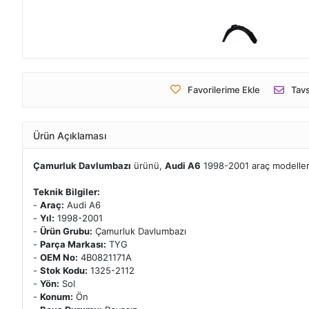
Favorilerime Ekle
Tavs
Ürün Açıklaması
Çamurluk Davlumbazı
ürünü,
Audi A6
1998-2001 araç modelleri
Teknik Bilgiler:
-
Araç:
Audi A6
-
Yıl:
1998-2001
-
Ürün Grubu:
Çamurluk Davlumbazı
-
Parça Markası:
TYG
-
OEM No:
4B0821171A
-
Stok Kodu:
1325-2112
-
Yön:
Sol
-
Konum:
Ön