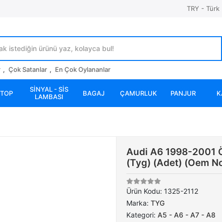
TRY - Türk 
r
,
Çok Satanlar
,
En Çok Oylananlar
SİNYAL - SİS
STOP
BAGAJ
ÇAMURLUK
PANJUR
K
LAMBASI
Audi A6 1998-2001 Ö
(Tyg) (Adet) (Oem N
Ürün Kodu:
1325-2112
Marka:
TYG
Kategori:
A5 - A6 - A7 - A8