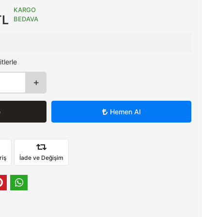
KARGO
TL
BEDAVA
tlerle
e
Hemen Al
riş
İade ve Değişim