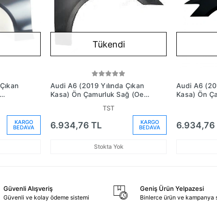
Tükendi
 Çıkan
Audi A6 (2019 Yılında Çıkan
Audi A6 (20
Kasa) Ön Çamurluk Sağ (Oem
Kasa) Ön Ç
o:
No: 4K0821106B - Stee)
No: 4K08211
TST
KARGO
KARGO
6.934,76 TL
6.934,76
BEDAVA
BEDAVA
Stokta Yok
Güvenli Alışveriş
Geniş Ürün Yelpazesi
Güvenli ve kolay ödeme sistemi
Binlerce ürün ve kampanya 