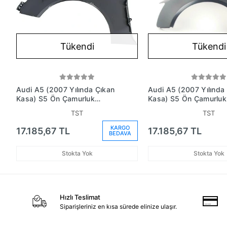
Tükendi
Tükendi
Audi A5 (2007 Yılında Çıkan
Audi A5 (2007 Yılında
Kasa) S5 Ön Çamurluk
Kasa) S5 Ön Çamurluk
Aluminyum Sağ (Oem No:
Aluminyum Sol (Oem N
TST
TST
8T0821106H)
8T0821105H)
KARGO
17.185,67 TL
17.185,67 TL
BEDAVA
Stokta Yok
Stokta Yok
Hızlı Teslimat
Siparişleriniz en kısa sürede elinize ulaşır.