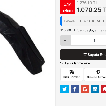
1.276,10 TL
%16
1.070,25 
indirim
Havale/EFT ile
1.016,74 TL
115,86 TL 'den başlayan taksi
Sepete Ekl
Favorilerime ekle
Hızlı Gönderi
Güvenli Alışve