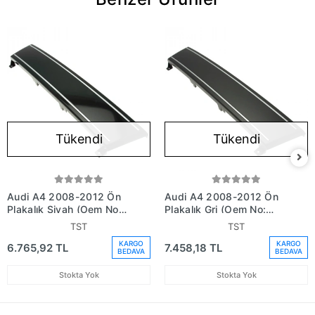
Tükendi
Tükendi
Audi A4 2008-2012 Ön
Audi A4 2008-2012 Ön
Plakalık Siyah (Oem No:
Plakalık Gri (Oem No:
8K0807287T94)
8K08072871Qp)
TST
TST
KARGO
KARGO
6.765,92 TL
7.458,18 TL
BEDAVA
BEDAVA
Stokta Yok
Stokta Yok