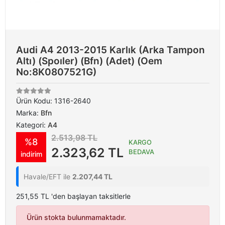
Audi A4 2013-2015 Karlık (Arka Tampon
Altı) (Spoıler) (Bfn) (Adet) (Oem
No:8K0807521G)
Ürün Kodu:
1316-2640
Marka:
Bfn
Kategori:
A4
2.513,98 TL
%8
KARGO
2.323,62 TL
BEDAVA
indirim
Havale/EFT ile
2.207,44 TL
251,55 TL 'den başlayan taksitlerle
Ürün stokta bulunmamaktadır.