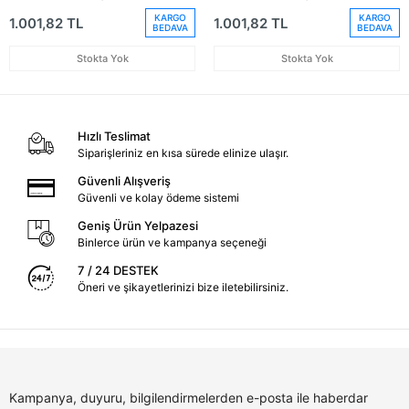
No: 8W08076829B9)
No: 8W08076819B9)
KARGO
KARGO
1.001,82 TL
1.001,82 TL
BEDAVA
BEDAVA
Stokta Yok
Stokta Yok
Hızlı Teslimat
Siparişleriniz en kısa sürede elinize ulaşır.
Güvenli Alışveriş
Güvenli ve kolay ödeme sistemi
Geniş Ürün Yelpazesi
Binlerce ürün ve kampanya seçeneği
7 / 24 DESTEK
Öneri ve şikayetlerinizi bize iletebilirsiniz.
Kampanya, duyuru, bilgilendirmelerden e-posta ile haberdar