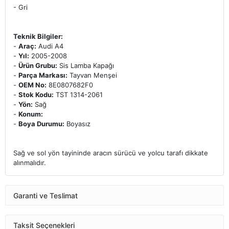
- Gri
Teknik Bilgiler:
-
Araç:
Audi A4
-
Yıl:
2005-2008
-
Ürün Grubu:
Sis Lamba Kapağı
-
Parça Markası:
Tayvan Menşei
-
OEM No:
8E0807682F0
-
Stok Kodu:
TST 1314-2061
-
Yön:
Sağ
-
Konum:
-
Boya Durumu:
Boyasız
Sağ ve sol yön tayininde aracın sürücü ve yolcu tarafı dikkate
alınmalıdır.
Garanti ve Teslimat
Taksit Seçenekleri