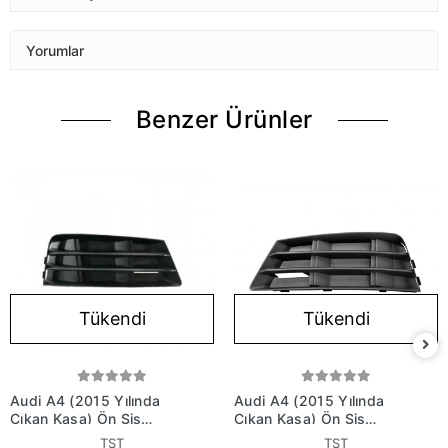
Yorumlar
Benzer Ürünler
Tükendi
Tükendi
Audi A4 (2015 Yılında
Audi A4 (2015 Yılında
Çıkan Kasa) Ön Sis
Çıkan Kasa) Ön Sis
Lamba Kapağı Sağ (Oem
Lamba Kapağı Sol (Oem
TST
TST