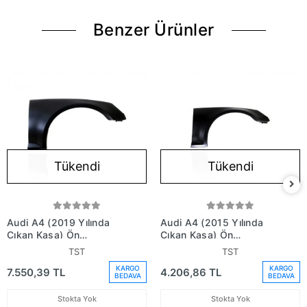
Benzer Ürünler
Tükendi
Tükendi
Audi A4 (2019 Yılında
Audi A4 (2015 Yılında
Çıkan Kasa) Ön
Çıkan Kasa) Ön
Çamurluk Sağ (Oem No:
Çamurluk Sağ (Oem No:
TST
TST
8W0821106D)
8W0821106A)
KARGO
KARGO
7.550,39 TL
4.206,86 TL
BEDAVA
BEDAVA
Stokta Yok
Stokta Yok