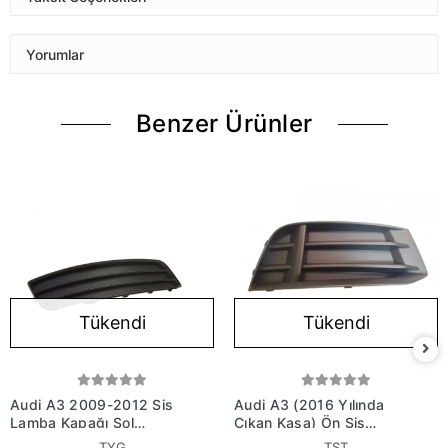
Yorumlar
Benzer Ürünler
Tükendi
Tükendi
Audi A3 2009-2012 Sis
Audi A3 (2016 Yılında
Lamba Kapağı Sol
Çıkan Kasa) Ön Sis
Deliksiz (Tyg) (Adet)
Lamba Kapağı Sedan
TYG
TST