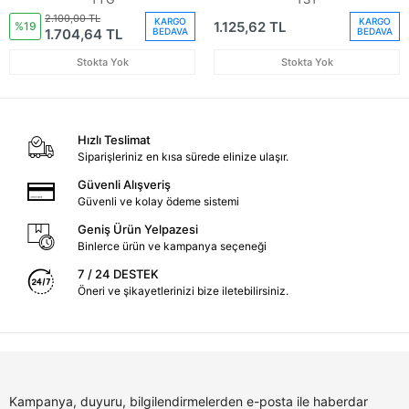
(Oem
Sağ (Oem No:
2.100,00 TL
KARGO
KARGO
1.125,62 TL
No:8P0807681E9B9)
8V5807682M9B9)
%19
1.704,64 TL
BEDAVA
BEDAVA
Stokta Yok
Stokta Yok
Hızlı Teslimat
Siparişleriniz en kısa sürede elinize ulaşır.
Güvenli Alışveriş
Güvenli ve kolay ödeme sistemi
Geniş Ürün Yelpazesi
Binlerce ürün ve kampanya seçeneği
7 / 24 DESTEK
Öneri ve şikayetlerinizi bize iletebilirsiniz.
Kampanya, duyuru, bilgilendirmelerden e-posta ile haberdar