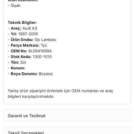
- Siyah
Teknik Bilgiler:
-
Araç:
Audi A3
-
Yıl:
1997-2000
-
Ürün Grubu:
Sis Lambası
-
Parça Markası:
Tyc
-
OEM No:
8L0941699A
-
Stok Kodu:
1300-1010
-
Yön:
Sol
-
Konum:
-
Boya Durumu:
Boyasız
Yanlış ürün siparişini önlemek için OEM numarası ve araç
bilgileri karşılaştırılmalıdır.
Garanti ve Teslimat
Taksit Seçenekleri