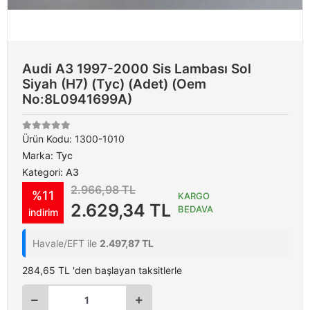
Audi A3 1997-2000 Sis Lambası Sol
Siyah (H7) (Tyc) (Adet) (Oem
No:8L0941699A)
Ürün Kodu:
1300-1010
Marka:
Tyc
Kategori:
A3
2.966,98 TL
%11
KARGO
2.629,34 TL
BEDAVA
indirim
Havale/EFT ile
2.497,87 TL
284,65 TL 'den başlayan taksitlerle