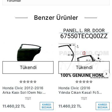
Yorumlar
Benzer Ürünler
Tükendi
Tükendi
Honda Civic 2012-2016
Honda Civic (2016
Arka Kapı Sol (Oem No:
Yılında Çıkan Kasa) Fc5
67550Tt0X3Zz)
Arka Kapı Sol (Oem No:
TST
TST
67550Tecq00Zz)
KARGO
KARGO
11.460,22 TL
11.460,22 TL
BEDAVA
BEDAVA