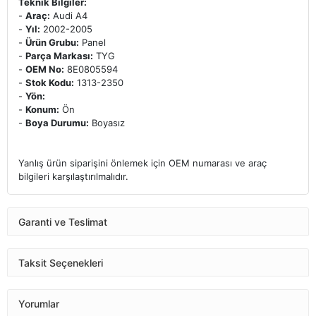
Teknik Bilgiler:
-
Araç:
Audi A4
-
Yıl:
2002-2005
-
Ürün Grubu:
Panel
-
Parça Markası:
TYG
-
OEM No:
8E0805594
-
Stok Kodu:
1313-2350
-
Yön:
-
Konum:
Ön
-
Boya Durumu:
Boyasız
Yanlış ürün siparişini önlemek için OEM numarası ve araç
bilgileri karşılaştırılmalıdır.
Garanti ve Teslimat
Taksit Seçenekleri
Yorumlar