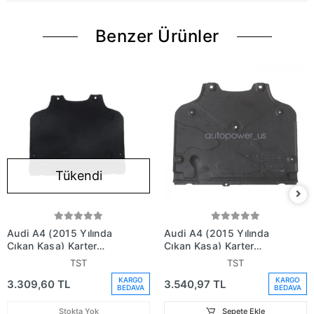
Benzer Ürünler
Tükendi
Audi A4 (2015 Yılında
Audi A4 (2015 Yılında
Çıkan Kasa) Karter
Çıkan Kasa) Karter
Muhafaza Plastiği Arka
Muhafaza Plastiği (Oem
TST
TST
(Oem No: 8W0863822B)
No: 8W0863821B)
KARGO
KARGO
3.309,60 TL
3.540,97 TL
BEDAVA
BEDAVA
Stokta Yok
Sepete Ekle